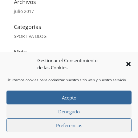
Archivos
julio 2017
Categorías
SPORTIVA BLOG
Meta
Gestionar el Consentimiento
Acceder
de las Cookies
Feed de entradas
Feed de comentarios
Utilizamos cookies para optimizar nuestro sitio web y nuestro servicio.
WordPress.org
Acepto
Denegado
Aviso legal y política de privacidad
Preferencias
Política de cookies